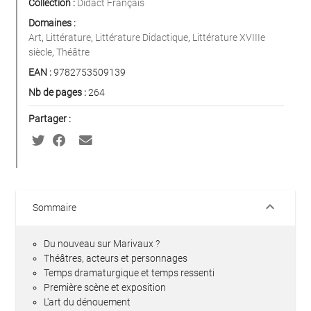
Collection :
Didact Français
Domaines :
Art
,
Littérature
,
Littérature Didactique
,
Littérature XVIIIe
siècle
,
Théâtre
EAN :
9782753509139
Nb de pages :
264
Partager :
keyboard_arrow_down
Sommaire
Du nouveau sur Marivaux ?
Théâtres, acteurs et personnages
Temps dramaturgique et temps ressenti
Première scène et exposition
L'art du dénouement