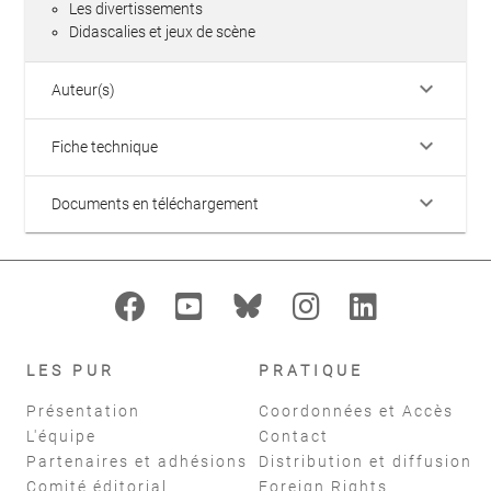
Les divertissements
Didascalies et jeux de scène
keyboard_arrow_down
Auteur(s)
keyboard_arrow_down
Fiche technique
keyboard_arrow_down
Documents en téléchargement
LES PUR
PRATIQUE
Présentation
Coordonnées et Accès
L'équipe
Contact
Partenaires et adhésions
Distribution et diffusion
Comité éditorial
Foreign Rights