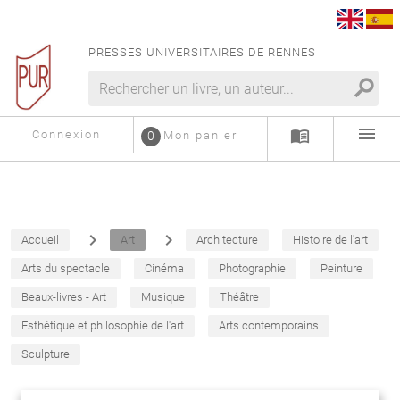
PRESSES UNIVERSITAIRES DE RENNES
search
menu
menu_book
Connexion
0
Mon panier
navigate_next
navigate_next
Accueil
Art
Architecture
Histoire de l'art
Arts du spectacle
Cinéma
Photographie
Peinture
Beaux-livres - Art
Musique
Théâtre
Esthétique et philosophie de l'art
Arts contemporains
Sculpture