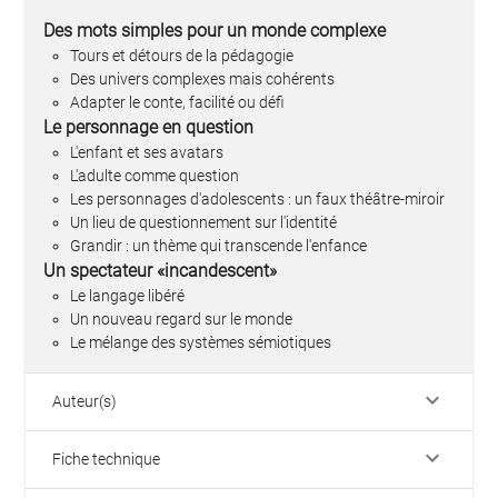
Des mots simples pour un monde complexe
Tours et détours de la pédagogie
Des univers complexes mais cohérents
Adapter le conte, facilité ou défi
Le personnage en question
L'enfant et ses avatars
L'adulte comme question
Les personnages d'adolescents : un faux théâtre-miroir
Un lieu de questionnement sur l'identité
Grandir : un thème qui transcende l'enfance
Un spectateur «incandescent»
Le langage libéré
Un nouveau regard sur le monde
Le mélange des systèmes sémiotiques
keyboard_arrow_down
Auteur(s)
keyboard_arrow_down
Fiche technique