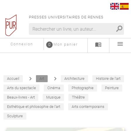
PRESSES UNIVERSITAIRES DE RENNES
search
menu
menu_book
Connexion
0
Mon panier
navigate_next
navigate_next
Accueil
Art
Architecture
Histoire de l'art
Arts du spectacle
Cinéma
Photographie
Peinture
Beaux-livres - Art
Musique
Théâtre
Esthétique et philosophie de l'art
Arts contemporains
Sculpture