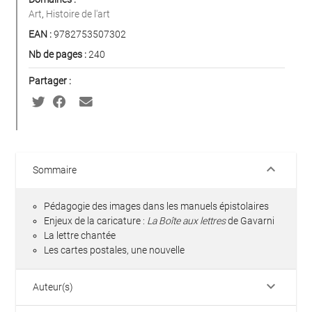
Art
,
Histoire de l'art
EAN :
9782753507302
Nb de pages :
240
Partager :
keyboard_arrow_down
Sommaire
Pédagogie des images dans les manuels épistolaires
Enjeux de la caricature :
La Boîte aux lettres
de Gavarni
La lettre chantée
Les cartes postales, une nouvelle
keyboard_arrow_down
Auteur(s)