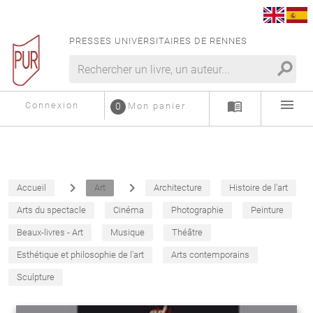
PRESSES UNIVERSITAIRES DE RENNES
search
menu
menu_book
Connexion
0
Mon panier
navigate_next
navigate_next
Accueil
Art
Architecture
Histoire de l'art
Arts du spectacle
Cinéma
Photographie
Peinture
Beaux-livres - Art
Musique
Théâtre
Esthétique et philosophie de l'art
Arts contemporains
Sculpture