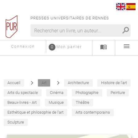
PRESSES UNIVERSITAIRES DE RENNES
search
menu
menu_book
Connexion
0
Mon panier
navigate_next
navigate_next
Accueil
Art
Architecture
Histoire de l'art
Arts du spectacle
Cinéma
Photographie
Peinture
Beaux-livres - Art
Musique
Théâtre
Esthétique et philosophie de l'art
Arts contemporains
Sculpture