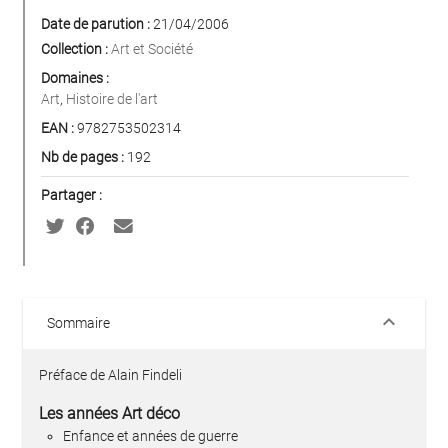
Date de parution :
21/04/2006
Collection :
Art et Société
Domaines :
Art
,
Histoire de l'art
EAN :
9782753502314
Nb de pages :
192
Partager :
keyboard_arrow_down
Sommaire
Préface de Alain Findeli
Les années Art déco
Enfance et années de guerre