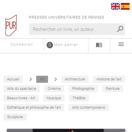
PRESSES UNIVERSITAIRES DE RENNES
search
menu
menu_book
Connexion
0
Mon panier
navigate_next
navigate_next
Accueil
Art
Architecture
Histoire de l'art
Arts du spectacle
Cinéma
Photographie
Peinture
Beaux-livres - Art
Musique
Théâtre
Esthétique et philosophie de l'art
Arts contemporains
Sculpture