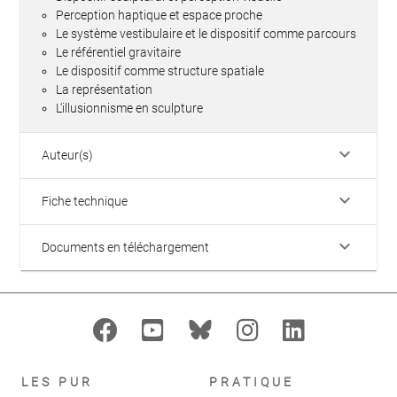
Perception haptique et espace proche
Le système vestibulaire et le dispositif comme parcours
Le référentiel gravitaire
Le dispositif comme structure spatiale
La représentation
L'illusionnisme en sculpture
keyboard_arrow_down
Auteur(s)
keyboard_arrow_down
Fiche technique
keyboard_arrow_down
Documents en téléchargement
LES PUR
PRATIQUE