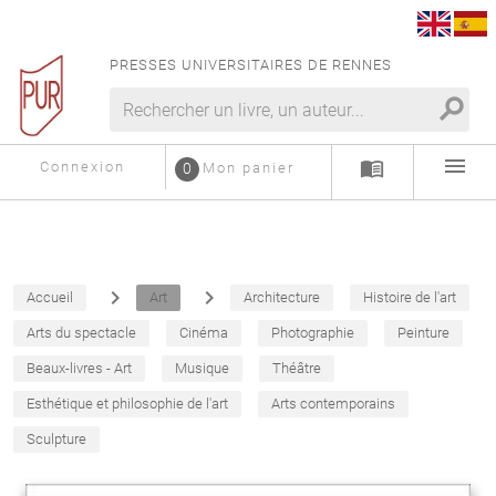
PRESSES UNIVERSITAIRES DE RENNES
search
menu
menu_book
Connexion
0
Mon panier
navigate_next
navigate_next
Accueil
Art
Architecture
Histoire de l'art
Arts du spectacle
Cinéma
Photographie
Peinture
Beaux-livres - Art
Musique
Théâtre
Esthétique et philosophie de l'art
Arts contemporains
Sculpture