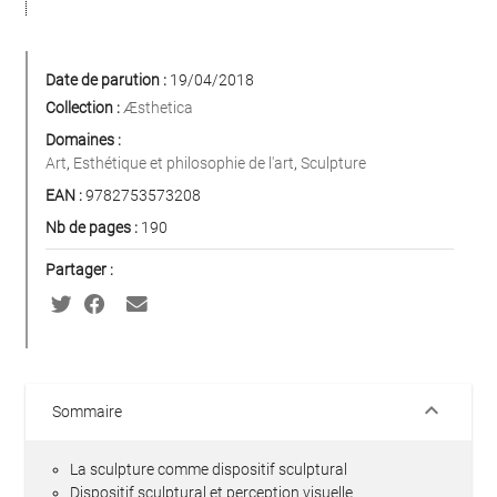
Date de parution :
19/04/2018
Collection :
Æsthetica
Domaines :
Art
,
Esthétique et philosophie de l'art
,
Sculpture
EAN :
9782753573208
Nb de pages :
190
Partager :
keyboard_arrow_down
Sommaire
La sculpture comme dispositif sculptural
Dispositif sculptural et perception visuelle