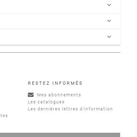
keyboard_arrow_down
keyboard_arrow_down
keyboard_arrow_down
RESTEZ INFORMÉS
Mes abonnements
Les catalogues
Les dernières lettres d'information
ntes