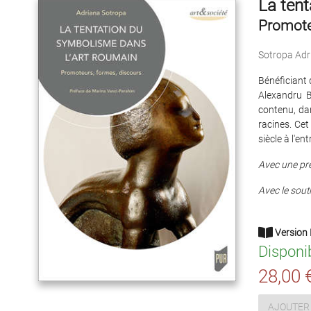
La tent
Promote
Sotropa Adr
Bénéficiant
Alexandru B
contenu, da
racines. Cet
siècle à l'en
Avec une pr
Avec le sout
Version 
Disponi
28,00 
AJOUTER 