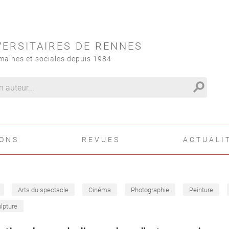
VERSITAIRES DE RENNES
maines et sociales depuis 1984
search
IONS
REVUES
ACTUALI
Arts du spectacle
Cinéma
Photographie
Peinture
lpture