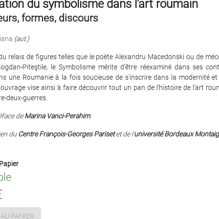
ation du symbolisme dans l'art roumain
urs, formes, discours
iana
(aut.)
 du relais de figures telles que le poète Alexandru Macedonski ou de m
ogdan-Piteştile, le Symbolisme mérite d'être réexaminé dans ses con
ns une Roumanie à la fois soucieuse de s'inscrire dans la modernité et
 ouvrage vise ainsi à faire découvrir tout un pan de l'histoire de l'art ro
tre-deux-guerres.
éface de
Marina Vanci-Perahim
.
ien du
Centre François-Georges Pariset
et de l'
université Bordeaux Montai
Papier
ble
€
AU PANIER