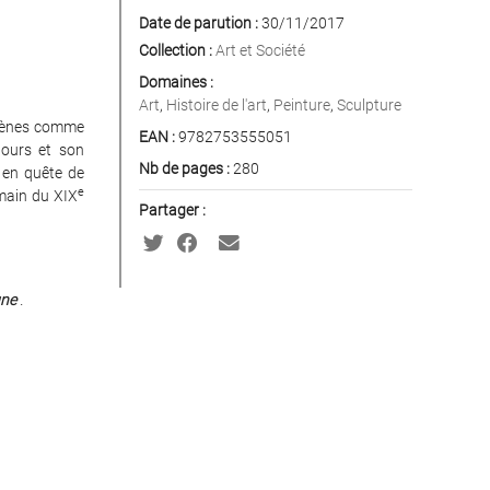
Date de parution :
30/11/2017
Collection :
Art et Société
Domaines :
Art
,
Histoire de l'art
,
Peinture
,
Sculpture
écènes comme
EAN :
9782753555051
tours et son
Nb de pages :
280
 en quête de
e
umain du XIX
Partager :
gne
.