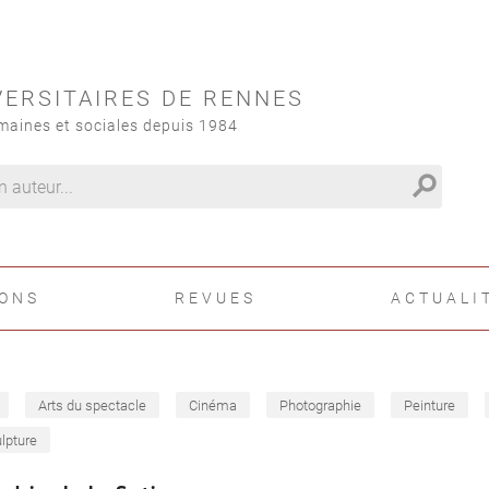
VERSITAIRES DE RENNES
maines et sociales depuis 1984
search
IONS
REVUES
ACTUALI
Arts du spectacle
Cinéma
Photographie
Peinture
lpture