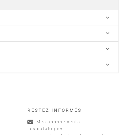
keyboard_arrow_down
keyboard_arrow_down
keyboard_arrow_down
keyboard_arrow_down
RESTEZ INFORMÉS
Mes abonnements
Les catalogues