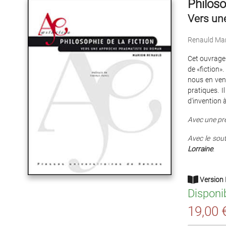
Philoso
Vers un
Renauld Ma
Cet ouvrage 
de «fiction»
nous en veno
pratiques. I
d'invention 
Avec une pr
Avec le sou
Lorraine
.
Version 
Disponi
19,00 