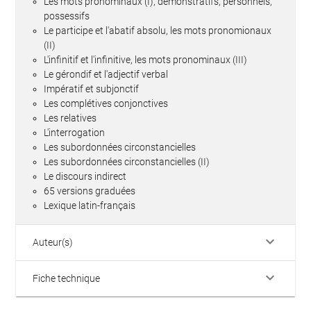
Les mots pronominaux (I), démonstratifs, personnels,
possessifs
Le participe et l'abatif absolu, les mots pronomionaux
(II)
L'infinitif et l'infinitive, les mots pronominaux (III)
Le gérondif et l'adjectif verbal
Impératif et subjonctif
Les complétives conjonctives
Les relatives
L'interrogation
Les subordonnées circonstancielles
Les subordonnées circonstancielles (II)
Le discours indirect
65 versions graduées
Lexique latin-français
keyboard_arrow_down
Auteur(s)
keyboard_arrow_down
Fiche technique