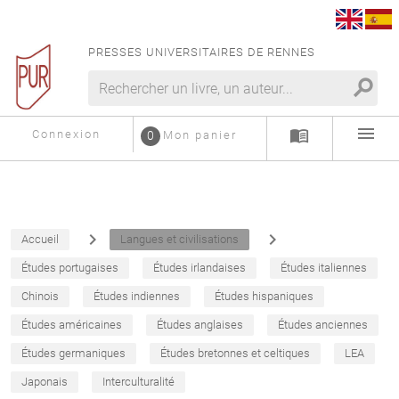
PRESSES UNIVERSITAIRES DE RENNES
search
menu
menu_book
Connexion
0
Mon panier
navigate_next
navigate_next
Accueil
Langues et civilisations
Études portugaises
Études irlandaises
Études italiennes
Chinois
Études indiennes
Études hispaniques
Études américaines
Études anglaises
Études anciennes
Études germaniques
Études bretonnes et celtiques
LEA
Japonais
Interculturalité