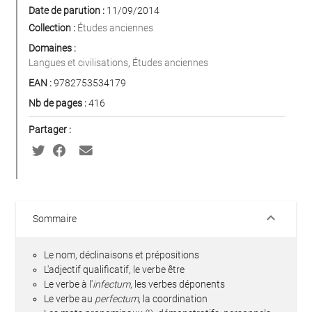
Date de parution :
11/09/2014
Collection :
Études anciennes
Domaines :
Langues et civilisations
,
Études anciennes
EAN :
9782753534179
Nb de pages :
416
Partager :
keyboard_arrow_down
Sommaire
Le nom, déclinaisons et prépositions
L'adjectif qualificatif, le verbe être
Le verbe à l'
infectum
, les verbes déponents
Le verbe au
perfectum
, la coordination