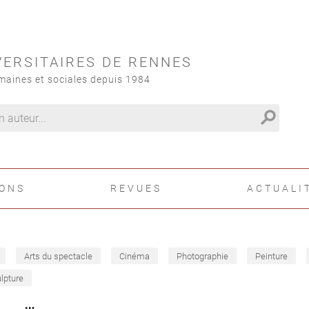
VERSITAIRES DE RENNES
maines et sociales depuis 1984
search
IONS
REVUES
ACTUALI
Arts du spectacle
Cinéma
Photographie
Peinture
lpture