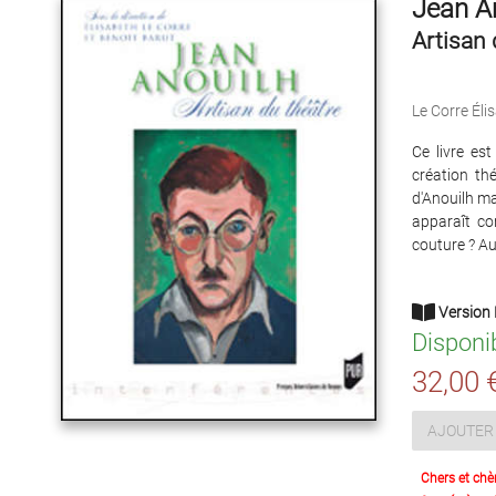
Jean A
Artisan 
Le Corre Éli
Ce livre es
création thé
d'Anouilh ma
apparaît co
couture ? Au
Version 
Disponi
32,00 
AJOUTER 
Chers et chè