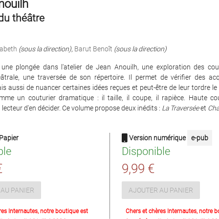
nouilh
du théâtre
sabeth
(sous la direction)
,
Barut Benoît
(sous la direction)
t une plongée dans l'atelier de Jean Anouilh, une exploration des cou
âtrale, une traversée de son répertoire. Il permet de vérifier des acq
is aussi de nuancer certaines idées reçues et peut-être de leur tordre le
mme un couturier dramatique : il taille, il coupe, il rapièce. Haute co
 lecteur d'en décider. Ce volume propose deux inédits :
La Traversée
et
Cha
Papier
Version numérique
e-pub
ble
Disponible
€
9,99 €
AU PANIER
AJOUTER AU PANIER
res Internautes, notre boutique est
Chers et chères Internautes, notre b