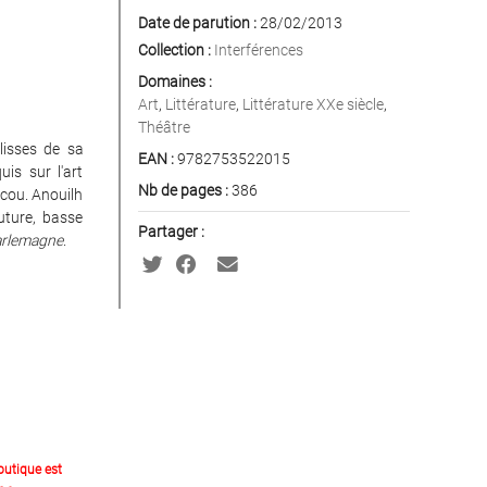
Date de parution :
28/02/2013
Collection :
Interférences
Domaines :
Art
,
Littérature
,
Littérature XXe siècle
,
Théâtre
lisses de sa
EAN :
9782753522015
uis sur l'art
Nb de pages :
386
 cou. Anouilh
uture, basse
Partager :
rlemagne
.
outique est