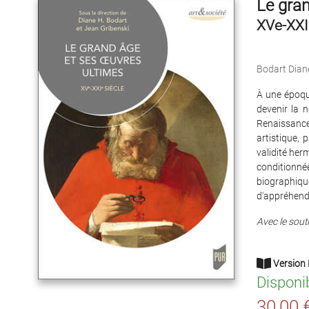
Le gran
XVe-XXI
Bodart Dian
À une époque
devenir la 
Renaissance 
artistique, 
validité her
conditionnée
biographique
d'appréhende
Avec le souti
Version 
Disponi
30,00 