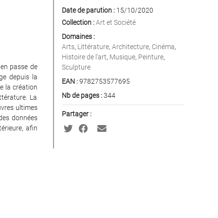
Date de parution :
15/10/2020
Collection :
Art et Société
Domaines :
Arts
,
Littérature
,
Architecture
,
Cinéma
,
Histoire de l'art
,
Musique
,
Peinture
,
t en passe de
Sculpture
ge depuis la
EAN :
9782753577695
e la création
Nb de pages :
344
ttérature. La
uvres ultimes
Partager :
n des données
érieure, afin