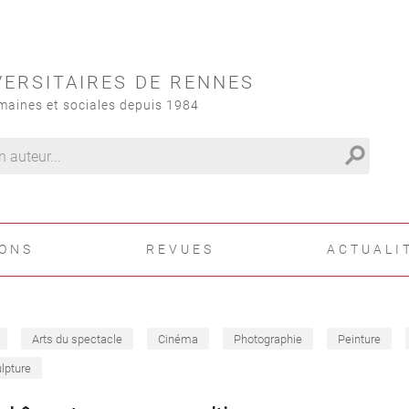
VERSITAIRES DE RENNES
maines et sociales depuis 1984
search
IONS
REVUES
ACTUALI
Arts du spectacle
Cinéma
Photographie
Peinture
lpture