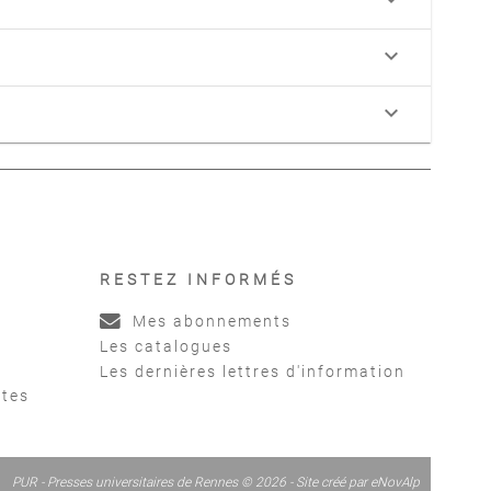
keyboard_arrow_down
keyboard_arrow_down
RESTEZ INFORMÉS
Mes abonnements
Les catalogues
Les dernières lettres d'information
ntes
PUR - Presses universitaires de Rennes © 2026 - Site créé par
eNovAlp