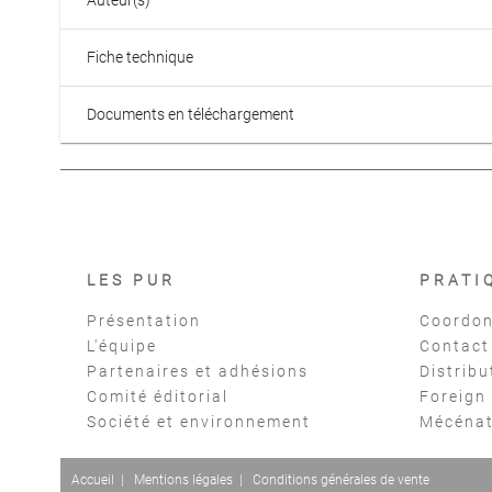
Auteur(s)
Fiche technique
Documents en téléchargement
LES PUR
PRATI
Présentation
Coordon
L'équipe
Contact
Partenaires et adhésions
Distribu
Comité éditorial
Foreign
Société et environnement
Mécéna
Accueil
|
Mentions légales
|
Conditions générales de vente