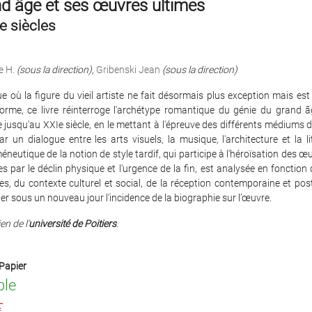
d âge et ses œuvres ultimes
e siècles
e H.
(sous la direction)
,
Gribenski Jean
(sous la direction)
 où la figure du vieil artiste ne fait désormais plus exception mais es
norme, ce livre réinterroge l'archétype romantique du génie du grand â
jusqu'au XXIe siècle, en le mettant à l'épreuve des différents médiums d
par un dialogue entre les arts visuels, la musique, l'architecture et la li
méneutique de la notion de style tardif, qui participe à l'héroïsation des œ
s par le déclin physique et l'urgence de la fin, est analysée en fonctio
s, du contexte culturel et social, de la réception contemporaine et post
r sous un nouveau jour l'incidence de la biographie sur l’œuvre.
en de l’
université de Poitiers
.
Papier
ble
€