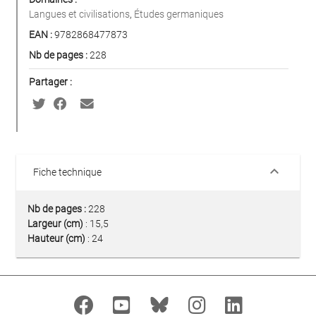
Langues et civilisations
,
Études germaniques
EAN :
9782868477873
Nb de pages :
228
Partager :
keyboard_arrow_down
Fiche technique
Nb de pages :
228
Largeur (cm)
: 15,5
Hauteur (cm)
: 24