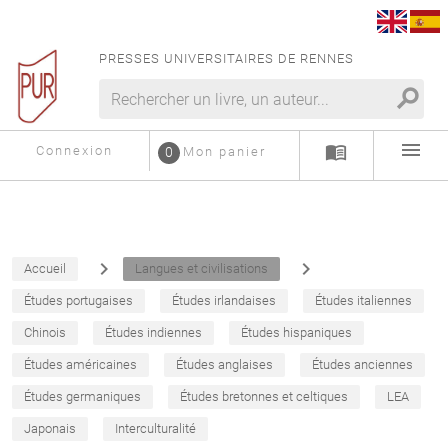
PRESSES UNIVERSITAIRES DE RENNES
search
menu
menu_book
Connexion
0
Mon panier
navigate_next
navigate_next
Accueil
Langues et civilisations
Études portugaises
Études irlandaises
Études italiennes
Chinois
Études indiennes
Études hispaniques
Études américaines
Études anglaises
Études anciennes
Études germaniques
Études bretonnes et celtiques
LEA
Japonais
Interculturalité