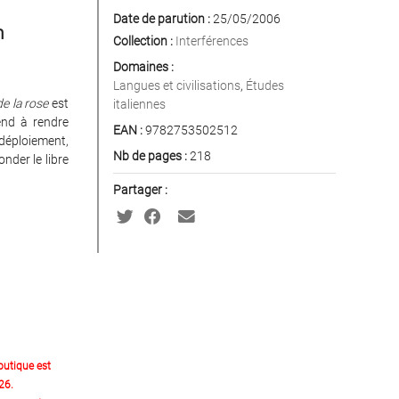
Date de parution :
25/05/2006
n
Collection :
Interférences
Domaines :
Langues et civilisations
,
Études
e la rose
est
italiennes
tend à rendre
EAN :
9782753502512
déploiement,
Nb de pages :
218
nder le libre
Partager :
outique est
26.