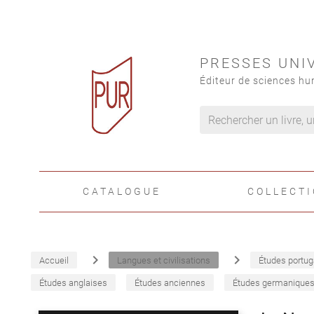
PRESSES UNI
Éditeur de sciences hu
CATALOGUE
COLLECT
navigate_next
navigate_next
Accueil
Langues et civilisations
Études portug
Études anglaises
Études anciennes
Études germanique