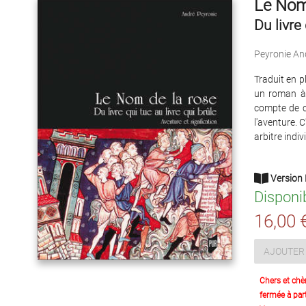
Le Nom
Du livre
Peyronie An
Traduit en p
un roman à l
compte de c
l'aventure. 
arbitre indiv
Version 
Disponi
16,00 
AJOUTER 
Chers et chè
fermée à part