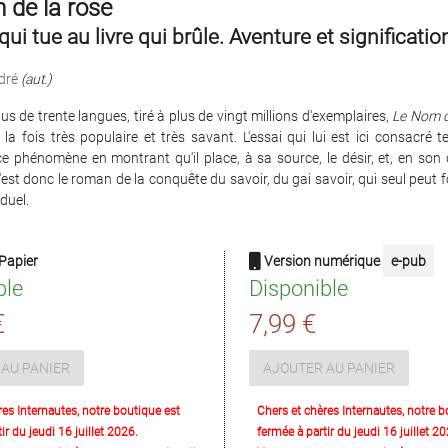
 de la rose
 qui tue au livre qui brûle. Aventure et significatio
dré
(aut.)
lus de trente langues, tiré à plus de vingt millions d'exemplaires,
Le Nom d
a fois très populaire et très savant. L'essai qui lui est ici consacré 
e phénomène en montrant qu'il place, à sa source, le désir, et, en son 
C'est donc le roman de la conquête du savoir, du gai savoir, qui seul peut fo
iduel.
Papier
Version numérique
e-pub
ble
Disponible
€
7,99 €
AU PANIER
AJOUTER AU PANIER
res Internautes, notre boutique est
Chers et chères Internautes, notre b
ir du jeudi 16 juillet 2026.
fermée à partir du jeudi 16 juillet 20