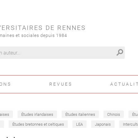
VERSITAIRES DE RENNES
maines et sociales depuis 1984
search
IONS
REVUES
ACTUALI
aises
Études irlandaises
Études italiennes
Chinois
Étu
s
Études bretonnes et celtiques
LEA
Japonais
Intercult