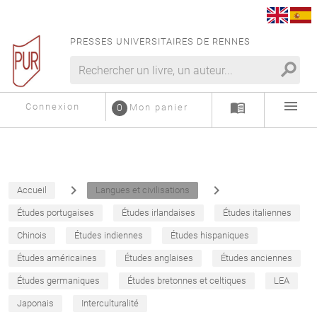
PRESSES UNIVERSITAIRES DE RENNES
search
menu
menu_book
Connexion
0
Mon panier
navigate_next
navigate_next
Accueil
Langues et civilisations
Études portugaises
Études irlandaises
Études italiennes
Chinois
Études indiennes
Études hispaniques
Études américaines
Études anglaises
Études anciennes
Études germaniques
Études bretonnes et celtiques
LEA
Japonais
Interculturalité