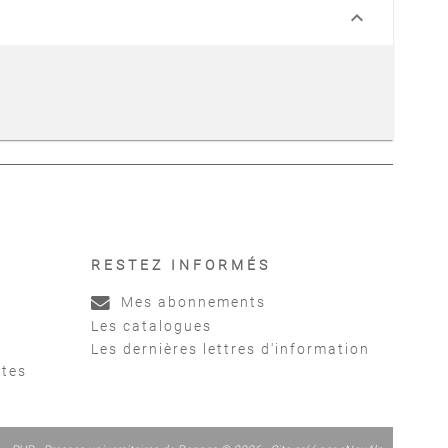
keyboard_arrow_down
RESTEZ INFORMÉS
Mes abonnements
Les catalogues
Les dernières lettres d'information
ntes