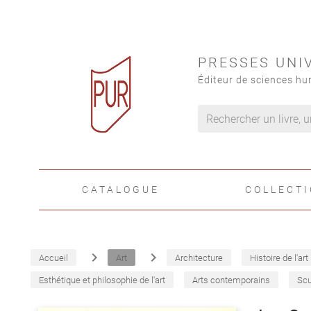
PRESSES UNI
Éditeur de sciences hu
CATALOGUE
COLLECT
navigate_next
navigate_next
Accueil
Art
Architecture
Histoire de l'art
Esthétique et philosophie de l'art
Arts contemporains
Scu