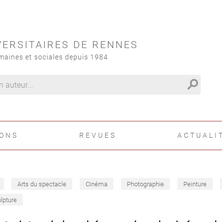
VERSITAIRES DE RENNES
maines et sociales depuis 1984
search
IONS
REVUES
ACTUALI
Arts du spectacle
Cinéma
Photographie
Peinture
lpture