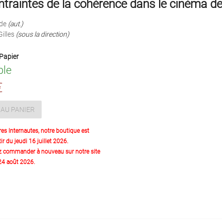
traintes de la cohérence dans le cinéma de 
de
(aut.)
illes
(sous la direction)
Papier
ble
€
AU PANIER
res Internautes, notre boutique est
ir du jeudi 16 juillet 2026.
z commander à nouveau sur notre site
 24 août 2026.