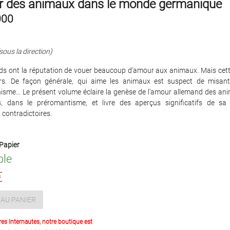
r des animaux dans le monde germanique
000
sous la direction)
ds ont la réputation de vouer beaucoup d’amour aux animaux. Mais cett
s. De façon générale, qui aime les animaux est suspect de misant
isme… Le présent volume éclaire la genèse de l’amour allemand des an
s, dans le préromantisme, et livre des aperçus significatifs de sa
s contradictoires.
Papier
ble
€
AU PANIER
res Internautes, notre boutique est