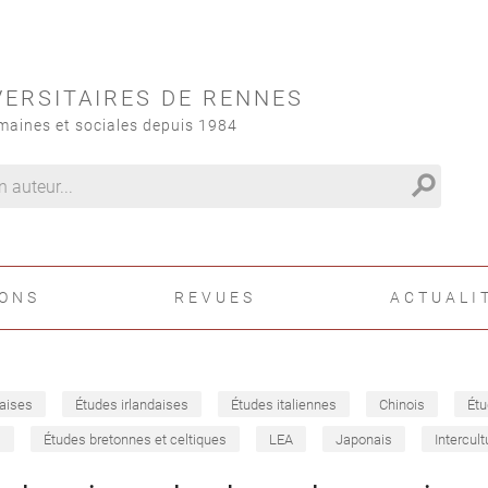
VERSITAIRES DE RENNES
maines et sociales depuis 1984
search
IONS
REVUES
ACTUALI
aises
Études irlandaises
Études italiennes
Chinois
Étu
s
Études bretonnes et celtiques
LEA
Japonais
Intercult