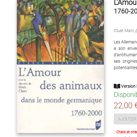
L'Amou
1760-2
Cluet Marc
(
Les Alleman
a son enver
d’antihuman
ses origine
potentialité
Version 
Disponi
22,00 
AJOUTER 
Chers et chè