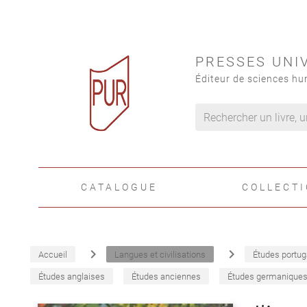
PRESSES UNI
Éditeur de sciences hu
CATALOGUE
COLLECT
navigate_next
navigate_next
Accueil
Langues et civilisations
Études portug
Études anglaises
Études anciennes
Études germanique