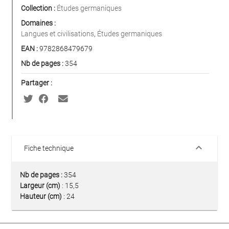
Collection :
Études germaniques
Domaines :
Langues et civilisations
,
Études germaniques
EAN :
9782868479679
Nb de pages :
354
Partager :
keyboard_arrow_down
Fiche technique
Nb de pages :
354
Largeur (cm)
: 15,5
Hauteur (cm)
: 24