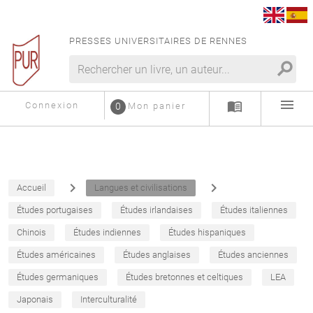
PRESSES UNIVERSITAIRES DE RENNES
search
menu
menu_book
Connexion
0
Mon panier
navigate_next
navigate_next
Accueil
Langues et civilisations
Études portugaises
Études irlandaises
Études italiennes
Chinois
Études indiennes
Études hispaniques
Études américaines
Études anglaises
Études anciennes
Études germaniques
Études bretonnes et celtiques
LEA
Japonais
Interculturalité