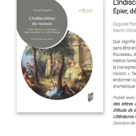
L’Indis
Épier, d
Daguisé Flo
Martin Chri
Que signifie
sans être ent
Rousseau, de
mettre l’omb
la transgres
rococo », fa
endormie o
dramatique et
Publié avec
des
lettres
d’étude de 
Littératures
Direction de