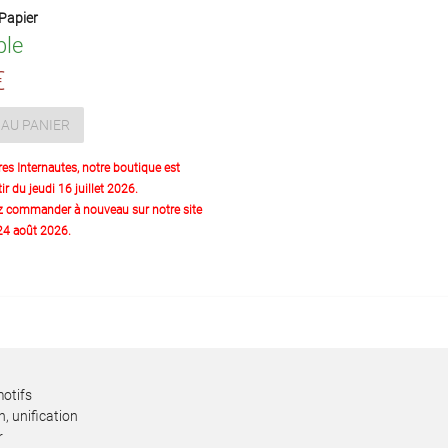
Papier
ble
€
AU PANIER
res Internautes, notre boutique est
ir du jeudi 16 juillet 2026.
z commander à nouveau sur notre site
 24 août 2026.
motifs
n, unification
r