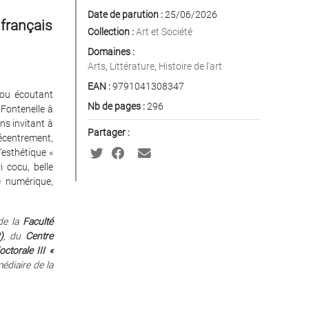
Date de parution :
25/06/2026
 français
Collection :
Art et Société
Domaines :
Arts
,
Littérature
,
Histoire de l'art
EAN :
9791041308347
, ou écoutant
Nb de pages :
296
e Fontenelle à
ns invitant à
Partager :
décentrement,
’esthétique «
i cocu, belle
 numérique,
de la
Faculté
)
, du
Centre
octorale III «
médiaire de la