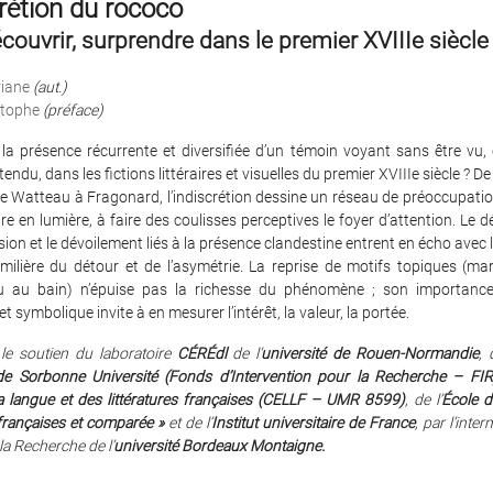
crétion du rococo
écouvrir, surprendre dans le premier XVIIIe siècle
riane
(aut.)
stophe
(préface)
 la présence récurrente et diversifiée d’un témoin voyant sans être vu
endu, dans les fictions littéraires et visuelles du premier XVIIIe siècle ? D
 Watteau à Fragonard, l’indiscrétion dessine un réseau de préoccupatio
re en lumière, à faire des coulisses perceptives le foyer d’attention. Le 
sion et le dévoilement liés à la présence clandestine entrent en écho avec l
milière du détour et de l’asymétrie. La reprise de motifs topiques (mar
u au bain) n’épuise pas la richesse du phénomène ; son importance
 symbolique invite à en mesurer l’intérêt, la valeur, la portée.
 le soutien du laboratoire
CÉRÉdl
de l’
université de Rouen-Normandie
, 
 de Sorbonne Université (Fonds d’Intervention
pour la Recherche – FIR
la
langue et des littératures françaises (CELLF – UMR
8599)
, de l’
École d
 françaises
et comparée »
et de l’
Institut universitaire de France
,
par l’inter
 la Recherche de
l’
université Bordeaux Montaigne.