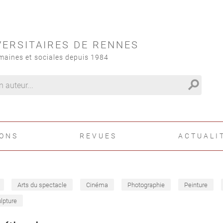
VERSITAIRES DE RENNES
maines et sociales depuis 1984
search
IONS
REVUES
ACTUALI
Arts du spectacle
Cinéma
Photographie
Peinture
lpture