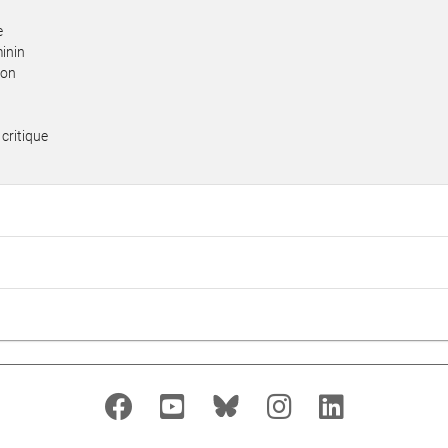
e
minin
ion
 critique