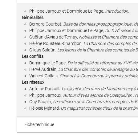
Philippe Jarnoux et Dominique Le Page,
Introduction.
Généralités
Bernard Courbot,
Base de données prosopographique : de l
e
Philippe Jarnoux et Dominique Le Page,
Du XVI
siècle à 
Gaëtan d'Aviau de Ternay,
Noblesse et Chambre des compt
Hélène Rousteau-Chambon,
La Chambre des comptes de J
Gildas Salaün,
Les jetons de la Chambre des comptes de B
Les conflits
e
Dominique Le Page,
De la difficulté de réformer au XVI
siè
Hervé Audrain,
La Chambre des comptes de Bretagne au t
Vincent Gallais,
Chahut à la Chambre ou le premier présid
Les réseaux
Antoine Pacault,
La clientèle des ducs de Montmorency à
Philippe Jarnoux,
Autour d'Yves Morice de Coetquelfen : ré
Guy Saupin,
Les officiers de la Chambre des comptes de Br
Héloïse Ménard,
Un magistrat consciencieux de la chambr
Fiche technique