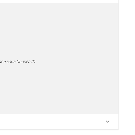
gne sous Charles IX.
keyboard_arrow_down