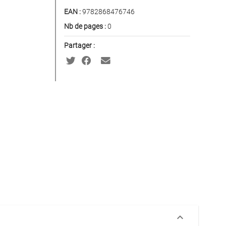
EAN :
9782868476746
Nb de pages :
0
Partager :
keyboard_arrow_down