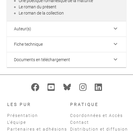
Une poétique romanesque de la maturité
Le roman du présent
Le roman de la collection
keyboard_arrow_down
Auteur(s)
keyboard_arrow_down
Fiche technique
keyboard_arrow_down
Documents en téléchargement
LES PUR
PRATIQUE
Présentation
Coordonnées et Accès
L'équipe
Contact
Partenaires et adhésions
Distribution et diffusion