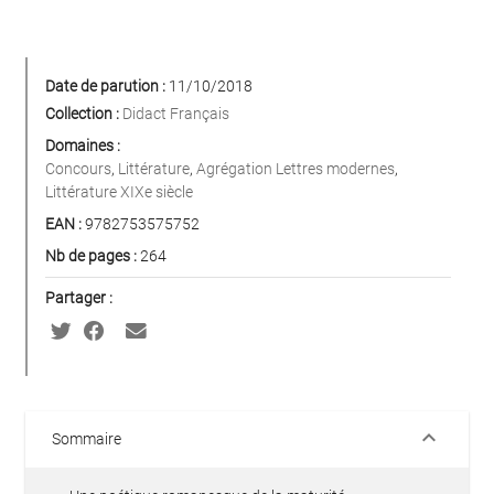
Date de parution :
11/10/2018
Collection :
Didact Français
Domaines :
Concours
,
Littérature
,
Agrégation Lettres modernes
,
Littérature XIXe siècle
EAN :
9782753575752
Nb de pages :
264
Partager :
keyboard_arrow_down
Sommaire