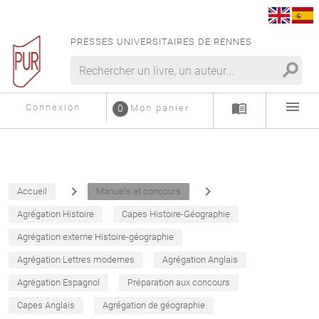
PRESSES UNIVERSITAIRES DE RENNES
search
menu
menu_book
Connexion
0
Mon panier
navigate_next
navigate_next
Accueil
Manuels et concours
Agrégation Histoire
Capes Histoire-Géographie
Agrégation externe Histoire-géographie
Agrégation Lettres modernes
Agrégation Anglais
Agrégation Espagnol
Préparation aux concours
Capes Anglais
Agrégation de géographie