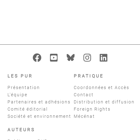
format_indent_increase
replay
Filtres
réinitialiser
LES PUR
PRATIQUE
Présentation
Coordonnées et Accès
L'équipe
Contact
Partenaires et adhésions
Distribution et diffusion
Comité éditorial
Foreign Rights
Société et environnement
Mécénat
AUTEURS