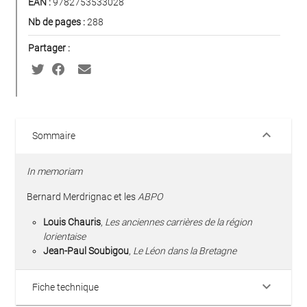
EAN :
9782753533028
Nb de pages :
288
Partager :
keyboard_arrow_down
Sommaire
In memoriam
Bernard Merdrignac et les
ABPO
Louis Chauris
,
Les anciennes carrières de la région
lorientaise
Jean-Paul Soubigou
,
Le Léon dans la Bretagne
keyboard_arrow_down
Fiche technique