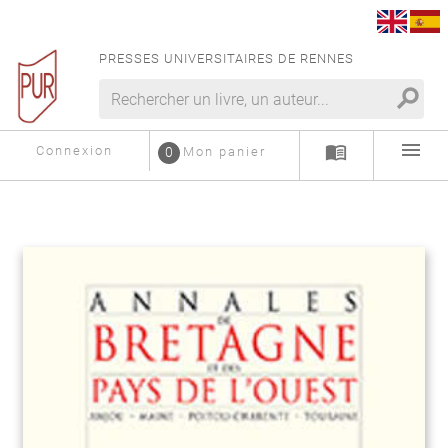
PRESSES UNIVERSITAIRES DE RENNES
search
menu
menu_book
Connexion
0
Mon panier