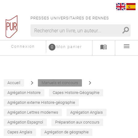
PRESSES UNIVERSITAIRES DE RENNES
search
menu
menu_book
Connexion
0
Mon panier
navigate_next
navigate_next
Accueil
Manuels et concours
Agrégation Histoire
Capes Histoire-Géographie
Agrégation externe Histoire-géographie
Agrégation Lettres modernes
Agrégation Anglais
Agrégation Espagnol
Préparation aux concours
Capes Anglais
Agrégation de géographie