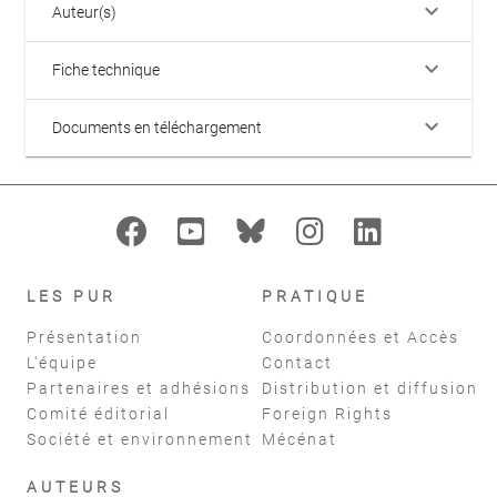
keyboard_arrow_down
Auteur(s)
keyboard_arrow_down
Fiche technique
keyboard_arrow_down
Documents en téléchargement
LES PUR
PRATIQUE
Présentation
Coordonnées et Accès
L'équipe
Contact
Partenaires et adhésions
Distribution et diffusion
Comité éditorial
Foreign Rights
Société et environnement
Mécénat
AUTEURS