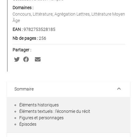
Domaines :
Concours
,
Littérature
,
Agrégation Lettres
,
Littérature Moyen
Âge
EAN :
9782753528185
Nb de pages :
256
Partager :
keyboard_arrow_down
Sommaire
Éléments historiques
Éléments textuels : l’économie du récit
Figures et personnages
Épisodes