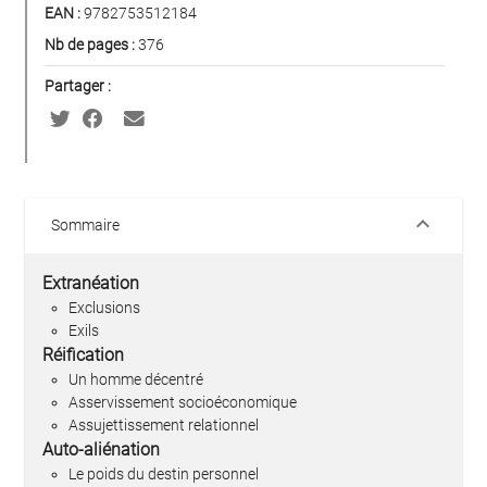
EAN :
9782753512184
Nb de pages :
376
Partager :
keyboard_arrow_down
Sommaire
Extranéation
Exclusions
Exils
Réification
Un homme décentré
Asservissement socioéconomique
Assujettissement relationnel
Auto-aliénation
Le poids du destin personnel