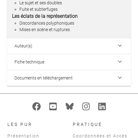
Le sujet et ses doubles
Fuite et subterfuges
Les éclats de la représentation
Discordances polyphoniques
Mises en scène et ruptures
keyboard_arrow_down
Auteur(s)
keyboard_arrow_down
Fiche technique
keyboard_arrow_down
Documents en téléchargement
LES PUR
PRATIQUE
Présentation
Coordonnées et Accès