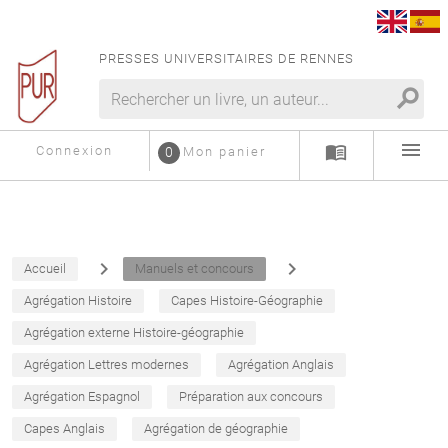
PRESSES UNIVERSITAIRES DE RENNES
search
menu
menu_book
Connexion
0
Mon panier
navigate_next
navigate_next
Accueil
Manuels et concours
Agrégation Histoire
Capes Histoire-Géographie
Agrégation externe Histoire-géographie
Agrégation Lettres modernes
Agrégation Anglais
Agrégation Espagnol
Préparation aux concours
Capes Anglais
Agrégation de géographie