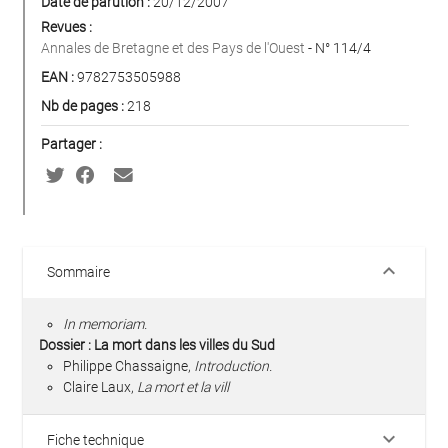
Date de parution :
20/12/2007
Revues :
Annales de Bretagne et des Pays de l'Ouest
- N° 114/4
EAN :
9782753505988
Nb de pages :
218
Partager :
keyboard_arrow_down
Sommaire
In memoriam.
Dossier : La mort dans les villes du Sud
Philippe Chassaigne,
Introduction.
Claire Laux,
La mort et la vill
keyboard_arrow_down
Fiche technique