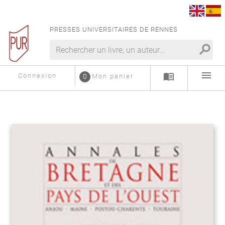
PRESSES UNIVERSITAIRES DE RENNES
search
menu
menu_book
Connexion
0
Mon panier