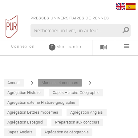
PRESSES UNIVERSITAIRES DE RENNES
search
menu
menu_book
Connexion
0
Mon panier
navigate_next
navigate_next
Accueil
Manuels et concours
Agrégation Histoire
Capes Histoire-Géographie
Agrégation externe Histoire-géographie
Agrégation Lettres modernes
Agrégation Anglais
Agrégation Espagnol
Préparation aux concours
Capes Anglais
Agrégation de géographie