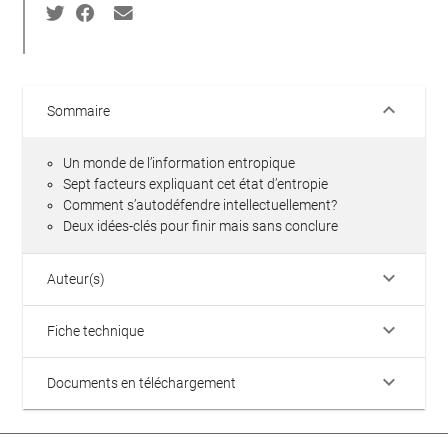
keyboard_arrow_down
Sommaire
Un monde de l’information entropique
Sept facteurs expliquant cet état d’entropie
Comment s’autodéfendre intellectuellement?
Deux idées-clés pour finir mais sans conclure
keyboard_arrow_down
Auteur(s)
keyboard_arrow_down
Fiche technique
keyboard_arrow_down
Documents en téléchargement