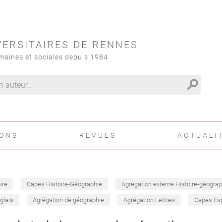
VERSITAIRES DE RENNES
maines et sociales depuis 1984
search
IONS
REVUES
ACTUALI
ire
Capes Histoire-Géographie
Agrégation externe Histoire-géograp
glais
Agrégation de géographie
Agrégation Lettres
Capes Es