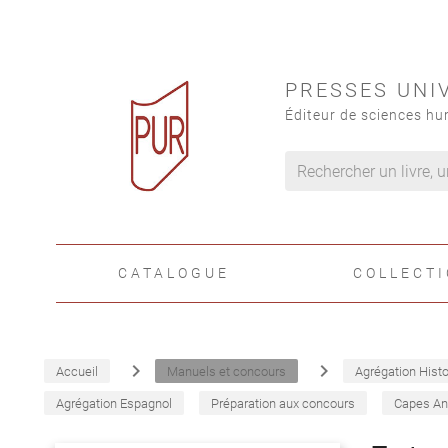
PRESSES UNI
Éditeur de sciences hu
CATALOGUE
COLLECT
navigate_next
navigate_next
Accueil
Manuels et concours
Agrégation Histo
Agrégation Espagnol
Préparation aux concours
Capes An