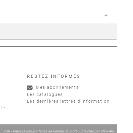
keyboard_arrow_down
RESTEZ INFORMÉS
Mes abonnements
Les catalogues
Les dernières lettres d'information
ntes
PUR - Presses universitaires de Rennes © 2026 - Site créé par
eNovAlp