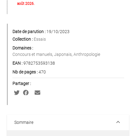
août 2026.
Date de parution :
19/10/2023
Collection :
Essais
Domaines :
Concours et manuels
,
Japonais
,
Anthropologie
EAN :
9782753593138
Nb de pages :
470
Partager :
keyboard_arrow_down
Sommaire