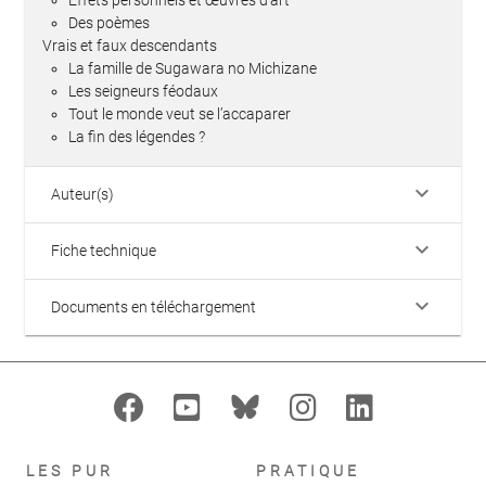
Des poèmes
Vrais et faux descendants
La famille de Sugawara no Michizane
Les seigneurs féodaux
Tout le monde veut se l’accaparer
La fin des légendes ?
keyboard_arrow_down
Auteur(s)
keyboard_arrow_down
Fiche technique
keyboard_arrow_down
Documents en téléchargement
LES PUR
PRATIQUE