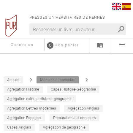
PRESSES UNIVERSITAIRES DE RENNES
search
menu
menu_book
Connexion
0
Mon panier
navigate_next
navigate_next
Accueil
Manuels et concours
Agrégation Histoire
Capes Histoire-Géographie
Agrégation externe Histoire-géographie
Agrégation Lettres modernes
Agrégation Anglais
Agrégation Espagnol
Préparation aux concours
Capes Anglais
Agrégation de géographie