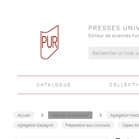
PRESSES UNI
Éditeur de sciences hu
CATALOGUE
COLLECT
navigate_next
navigate_next
Accueil
Manuels et concours
Agrégation Histo
Agrégation Espagnol
Préparation aux concours
Capes An