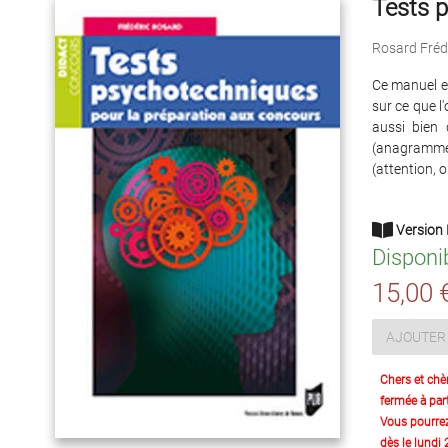
Tests p
Rosard Fréd
Ce manuel e
sur ce que l
aussi bien 
(anagrammes,
(attention, 
Version 
Disponi
15,00 
AJOUTER 
Chers et chè
fermée à part
Vous pourre
dès le lundi