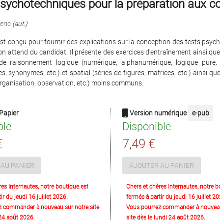
sychotechniques pour la préparation aux c
éric
(aut.)
st conçu pour fournir des explications sur la conception des tests psyc
'on attend du candidat. Il présente des exercices d'entraînement ainsi que 
de raisonnement logique (numérique, alphanumérique, logique pure, e
 synonymes, etc.) et spatial (séries de figures, matrices, etc.) ainsi que
organisation, observation, etc.) moins communs.
Papier
Version numérique
e-pub
ble
Disponible
€
7,49 €
AU PANIER
AJOUTER AU PANIER
res Internautes, notre boutique est
Chers et chères Internautes, notre b
ir du jeudi 16 juillet 2026.
fermée à partir du jeudi 16 juillet 20
z commander à nouveau sur notre site
Vous pourrez commander à nouveau
 24 août 2026.
site dès le lundi 24 août 2026.