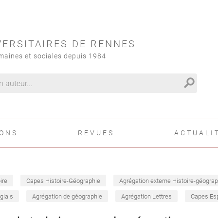
VERSITAIRES DE RENNES
maines et sociales depuis 1984
search
IONS
REVUES
ACTUALI
ire
Capes Histoire-Géographie
Agrégation externe Histoire-géograp
glais
Agrégation de géographie
Agrégation Lettres
Capes Es