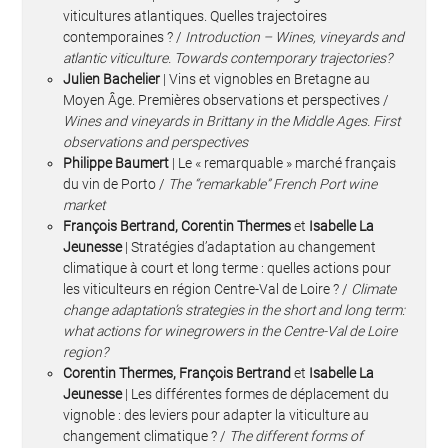
viticultures atlantiques. Quelles trajectoires
contemporaines ? /
Introduction – Wines, vineyards and
atlantic viticulture. Towards contemporary trajectories?
Julien Bachelier
| Vins et vignobles en Bretagne au
Moyen Âge. Premières observations et perspectives /
Wines and vineyards in Brittany in the Middle Ages. First
observations and perspectives
Philippe Baumert
| Le « remarquable » marché français
du vin de Porto /
The “remarkable” French Port wine
market
François Bertrand, Corentin Thermes
et
Isabelle La
Jeunesse
| Stratégies d’adaptation au changement
climatique à court et long terme : quelles actions pour
les viticulteurs en région Centre-Val de Loire ? /
Climate
change adaptation’s strategies in the short and long term:
what actions for winegrowers in the Centre-Val de Loire
region?
Corentin Thermes, François Bertrand
et
Isabelle La
Jeunesse
| Les différentes formes de déplacement du
vignoble : des leviers pour adapter la viticulture au
changement climatique ? /
The different forms of