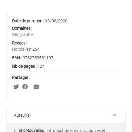
Date de parution :
13/08/2020
Domaines :
Géographie
Revues :
Norois
- N° 254
EAN :
9782753581197
Nb de pages :
124
Partager :
keyboard_arrow_down
Auteur(s)
Éric Rouvellac
| Introduction – Vins, vignobles et