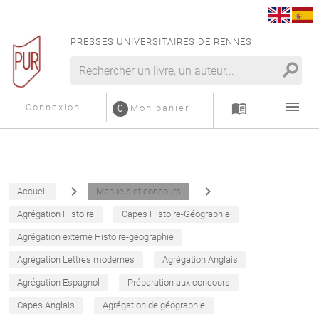
PRESSES UNIVERSITAIRES DE RENNES
search
menu
menu_book
Connexion
0
Mon panier
navigate_next
navigate_next
Accueil
Manuels et concours
Agrégation Histoire
Capes Histoire-Géographie
Agrégation externe Histoire-géographie
Agrégation Lettres modernes
Agrégation Anglais
Agrégation Espagnol
Préparation aux concours
Capes Anglais
Agrégation de géographie