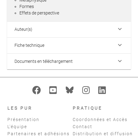
Métaphysique
Formes
Effets de perspective
keyboard_arrow_down
Auteur(s)
keyboard_arrow_down
Fiche technique
keyboard_arrow_down
Documents en téléchargement
LES PUR
PRATIQUE
Présentation
Coordonnées et Accès
L'équipe
Contact
Partenaires et adhésions
Distribution et diffusion