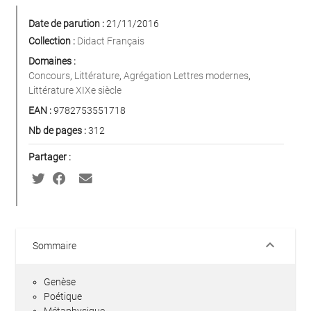
Date de parution :
21/11/2016
Collection :
Didact Français
Domaines :
Concours
,
Littérature
,
Agrégation Lettres modernes
,
Littérature XIXe siècle
EAN :
9782753551718
Nb de pages :
312
Partager :
keyboard_arrow_down
Sommaire
Genèse
Poétique