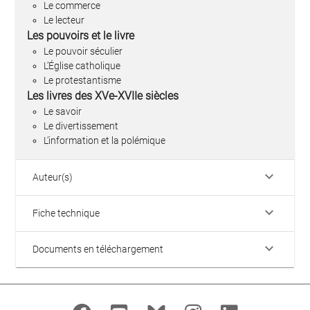
Le commerce
Le lecteur
Les pouvoirs et le livre
Le pouvoir séculier
L’Église catholique
Le protestantisme
Les livres des XVe-XVIIe siècles
Le savoir
Le divertissement
L’information et la polémique
keyboard_arrow_down
Auteur(s)
keyboard_arrow_down
Fiche technique
keyboard_arrow_down
Documents en téléchargement