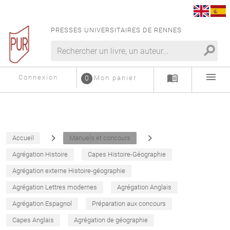
PRESSES UNIVERSITAIRES DE RENNES
search
menu
menu_book
Connexion
0
Mon panier
navigate_next
navigate_next
Accueil
Manuels et concours
Agrégation Histoire
Capes Histoire-Géographie
Agrégation externe Histoire-géographie
Agrégation Lettres modernes
Agrégation Anglais
Agrégation Espagnol
Préparation aux concours
Capes Anglais
Agrégation de géographie