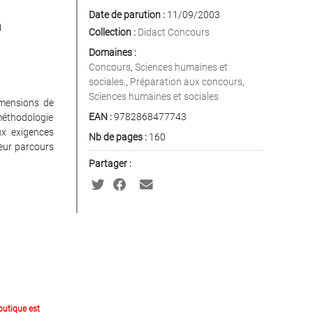
Date de parution :
11/09/2003
n
Collection :
Didact Concours
Domaines :
Concours
,
Sciences humaines et
sociales.
,
Préparation aux concours
,
Sciences humaines et sociales
imensions de
EAN :
9782868477743
 méthodologie
ux exigences
Nb de pages :
160
leur parcours
Partager :
outique est