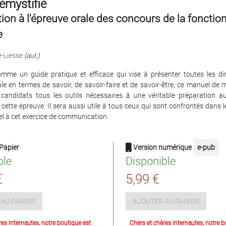
démystifié
ion à l'épreuve orale des concours de la fonctio
e
-Liesse
(aut.)
omme un guide pratique et efficace qui vise à présenter toutes les d
ale en termes de savoir, de savoir-faire et de savoir-être, ce manuel de
 candidats tous les outils nécessaires à une véritable préparation a
 cette épreuve. Il sera aussi utile à tous ceux qui sont confrontés dans 
l à cet exercice de communication.
Papier
Version numérique
e-pub
ble
Disponible
€
5,99 €
AU PANIER
AJOUTER AU PANIER
res Internautes, notre boutique est
Chers et chères Internautes, notre b