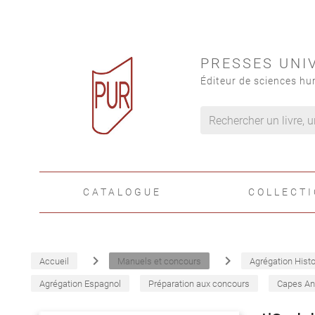
PRESSES UNI
Éditeur de sciences hu
CATALOGUE
COLLECT
navigate_next
navigate_next
Accueil
Manuels et concours
Agrégation Histo
Agrégation Espagnol
Préparation aux concours
Capes An