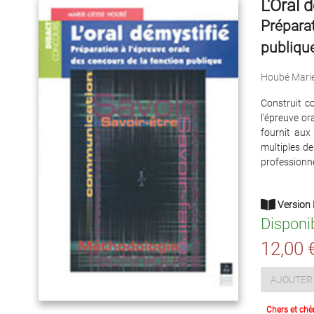
L'Oral 
Préparat
publiqu
Houbé Marie
Construit c
l’épreuve or
fournit aux
multiples de
professionne
Version 
Disponi
12,00 
AJOUTER 
Chers et chè