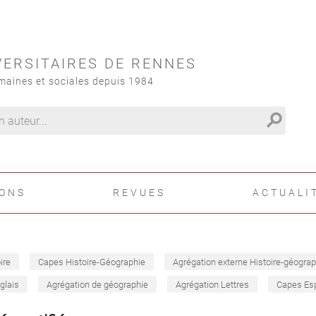
VERSITAIRES DE RENNES
maines et sociales depuis 1984
search
IONS
REVUES
ACTUALI
ire
Capes Histoire-Géographie
Agrégation externe Histoire-géograp
glais
Agrégation de géographie
Agrégation Lettres
Capes Es