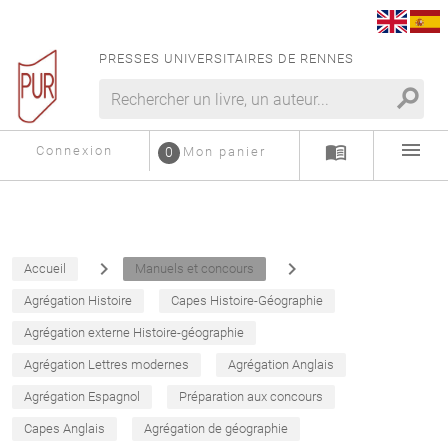
PRESSES UNIVERSITAIRES DE RENNES
search
menu
menu_book
Connexion
0
Mon panier
navigate_next
navigate_next
Accueil
Manuels et concours
Agrégation Histoire
Capes Histoire-Géographie
Agrégation externe Histoire-géographie
Agrégation Lettres modernes
Agrégation Anglais
Agrégation Espagnol
Préparation aux concours
Capes Anglais
Agrégation de géographie