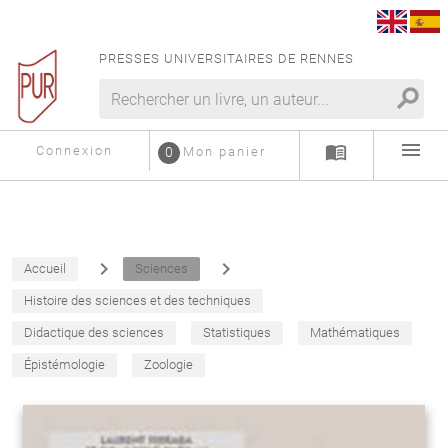
PRESSES UNIVERSITAIRES DE RENNES
search
menu
menu_book
Connexion
0
Mon panier
navigate_next
navigate_next
Accueil
Sciences
Histoire des sciences et des techniques
Didactique des sciences
Statistiques
Mathématiques
Épistémologie
Zoologie