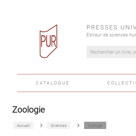
PRESSES UNI
Éditeur de sciences hu
CATALOGUE
COLLECT
Zoologie
navigate_next
navigate_next
Accueil
Sciences
Zoologie