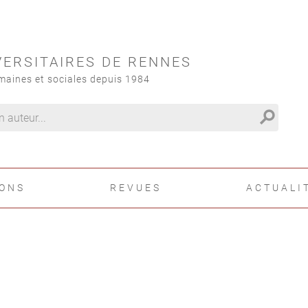
VERSITAIRES DE RENNES
maines et sociales depuis 1984
search
IONS
REVUES
ACTUALI