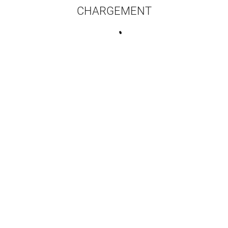
CHARGEMENT
16 résultats par pa
stoire des papillons
Des savants pour protéger
Des savant
Perrein Christian
la nature
l
Luglia Rémi
,
Jeanneney Jean-
Luglia Rémi
Noël
,
Baratay Éric
Noël
,