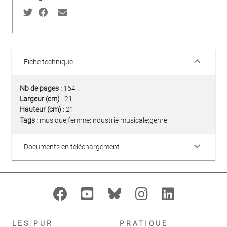
keyboard_arrow_down
Fiche technique
Nb de pages :
164
Largeur (cm)
: 21
Hauteur (cm)
: 21
Tags :
musique;femme;industrie musicale;genre
keyboard_arrow_down
Documents en téléchargement
LES PUR
PRATIQUE