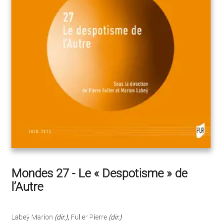
Mondes 27 - Le « Despotisme » de
l’Autre
Labeÿ Marion
(dir.)
,
Fuller Pierre
(dir.)