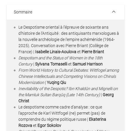
keyboard_arrow_down
Sommaire
Le Despotisme oriental à l’épreuve de soixante ans
d’histoire de l’Antiquité : des antiquisants marxologues à
la nouvelle archéologie de l’empire achéménide (1964-
2025). Conversation avec Pierre Briant (Collège de
France) |
Isabelle Linais-Aoulova
et
Pierre Briant
Despotism and the Status of Women in the 18th
Century
|
Sylvana Tomaselli
et
Samuel Harrison
From World History to Cultural Debates: Wittfogel among
Chinese Intellectuals and Competing Visions on China’s
Modernization
|
Yuqing Qiu
Inevitability of the Despotic? Ibn Khaldūn and Mignelli on
the Mamluk Sultan Barqūq (Late 14th Century)
|
Georg
Christ
Le despotisme comme cadre d’analyse : ce que
l’approche de Karl Wittfogel (ne) permet (pas) de
comprendre du régime politique russe |
Ekaterina
Rozova
et
Egor Sokolov