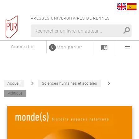
PRESSES UNIVERSITAIRES DE RENNES
search
menu
menu_book
Connexion
0
Mon panier
navigate_next
navigate_next
Accueil
Sciences humaines et sociales
Politique