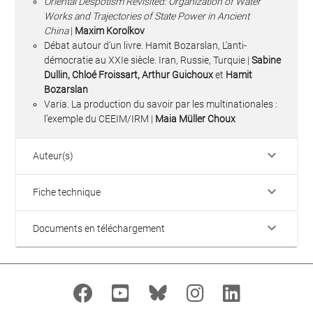
Oriental Despotism Revisited: Organization of Water
Works and Trajectories of State Power in Ancient
China
|
Maxim Korolkov
Débat autour d’un livre. Hamit Bozarslan, L’anti-
démocratie au XXIe siècle. Iran, Russie, Turquie |
Sabine
Dullin, Chloé Froissart, Arthur Guichoux
et
Hamit
Bozarslan
Varia. La production du savoir par les multinationales :
l’exemple du CEEIM/IRM |
Maia Müller Choux
keyboard_arrow_down
Auteur(s)
keyboard_arrow_down
Fiche technique
keyboard_arrow_down
Documents en téléchargement