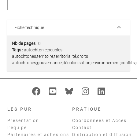
keyboard_arrow_down
Fiche technique
Nb de pages :
0
Tags :
autochtonie;peuples
autochtones;territoire;territorialité;droits
autochtones;gouvernance;décolonisation;environnement;conflits;
LES PUR
PRATIQUE
Présentation
Coordonnées et Accès
L'équipe
Contact
Partenaires et adhésions
Distribution et diffusion