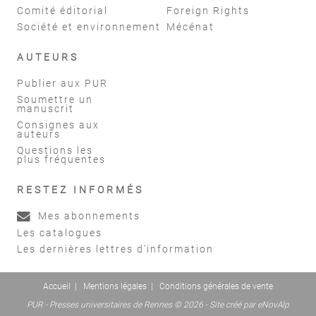
Comité éditorial
Foreign Rights
Société et environnement
Mécénat
AUTEURS
Publier aux PUR
Soumettre un
manuscrit
Consignes aux
auteurs
Questions les
plus fréquentes
RESTEZ INFORMÉS
Mes abonnements
Les catalogues
Les dernières lettres d'information
Accueil
|
Mentions légales
|
Conditions générales de vente
PUR - Presses universitaires de Rennes © 2026 - Site créé par
eNovAlp