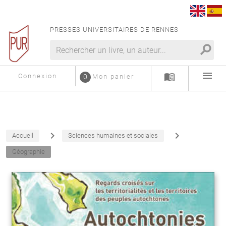
PRESSES UNIVERSITAIRES DE RENNES
search
menu
menu_book
Connexion
0
Mon panier
navigate_next
navigate_next
Accueil
Sciences humaines et sociales
Géographie