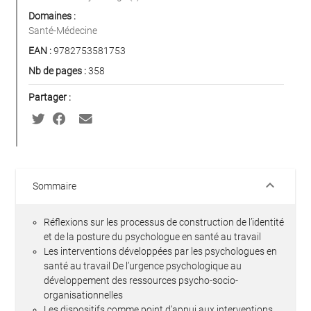
Domaines :
Santé-Médecine
EAN :
9782753581753
Nb de pages :
358
Partager :
keyboard_arrow_down
Sommaire
Réflexions sur les processus de construction de l’identité
et de la posture du psychologue en santé au travail
Les interventions développées par les psychologues en
santé au travail De l’urgence psychologique au
développement des ressources psycho-socio-
organisationnelles
Les dispositifs comme point d’appui aux interventions