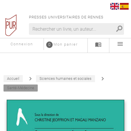
PRESSES UNIVERSITAIRES DE RENNES
search
menu
menu_book
Connexion
0
Mon panier
navigate_next
navigate_next
Accueil
Sciences humaines et sociales
Santé-Médecine