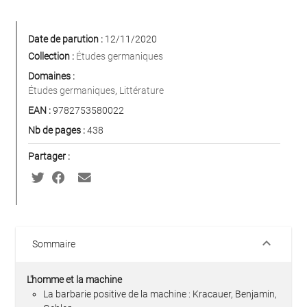
Date de parution :
12/11/2020
Collection :
Études germaniques
Domaines :
Études germaniques
,
Littérature
EAN :
9782753580022
Nb de pages :
438
Partager :
keyboard_arrow_down
Sommaire
L'homme et la machine
La barbarie positive de la machine : Kracauer, Benjamin,