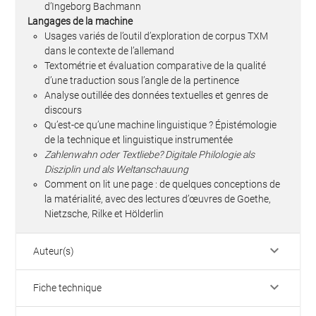
d’Ingeborg Bachmann
Langages de la machine
Usages variés de l’outil d’exploration de corpus TXM
dans le contexte de l’allemand
Textométrie et évaluation comparative de la qualité
d’une traduction sous l’angle de la pertinence
Analyse outillée des données textuelles et genres de
discours
Qu’est-ce qu’une machine linguistique ? Épistémologie
de la technique et linguistique instrumentée
Zahlenwahn oder Textliebe? Digitale Philologie als
Disziplin und als Weltanschauung
Comment on lit une page : de quelques conceptions de
la matérialité, avec des lectures d’œuvres de Goethe,
Nietzsche, Rilke et Hölderlin
keyboard_arrow_down
Auteur(s)
keyboard_arrow_down
Fiche technique