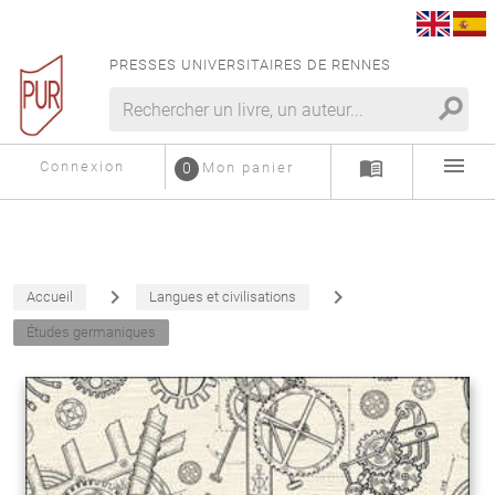
PRESSES UNIVERSITAIRES DE RENNES
search
menu
menu_book
Connexion
0
Mon panier
navigate_next
navigate_next
Accueil
Langues et civilisations
Études germaniques