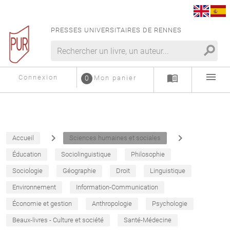
PRESSES UNIVERSITAIRES DE RENNES
search
menu
menu_book
Connexion
0
Mon panier
navigate_next
navigate_next
Accueil
Sciences humaines et sociales
Éducation
Sociolinguistique
Philosophie
Sociologie
Géographie
Droit
Linguistique
Environnement
Information-Communication
Économie et gestion
Anthropologie
Psychologie
Beaux-livres - Culture et société
Santé-Médecine