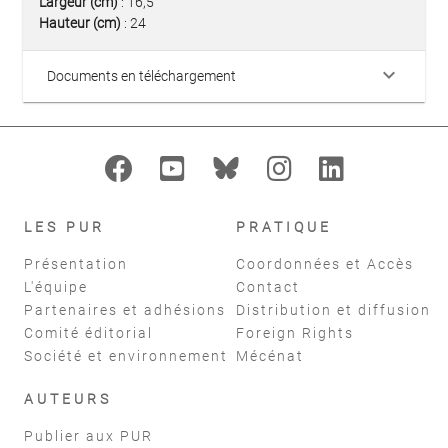
Largeur (cm)
: 16,5
Hauteur (cm)
: 24
keyboard_arrow_down
Documents en téléchargement
LES PUR
PRATIQUE
Présentation
Coordonnées et Accès
L'équipe
Contact
Partenaires et adhésions
Distribution et diffusion
Comité éditorial
Foreign Rights
Société et environnement
Mécénat
AUTEURS
Publier aux PUR