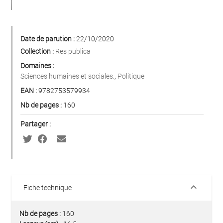
Date de parution :
22/10/2020
Collection :
Res publica
Domaines :
Sciences humaines et sociales.
,
Politique
EAN :
9782753579934
Nb de pages :
160
Partager :
keyboard_arrow_down
Fiche technique
Nb de pages :
160