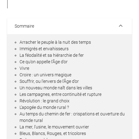
keyboard_arrow_down
Sommaire
Arracher le peuple à la nuit des temps
Immigrés et envahisseurs
La féodalité et sa hiérarchie de fer
Ce qu’on appelle l’Âge d’or
Vivre
Croire : un univers magique
Souffrir, ou l’envers de l’Âge d’or
Un nouveau monde naît dans les villes
Les campagnes, entre continuité et rupture
Révolution : le grand choix
L’apogée du monde rural ?
Au temps du chemin de fer : crispations et ouverture du
monde rural
La mer, l’usine, le mouvement ouvrier
Bleus, Blancs, Rouges, et tricolores