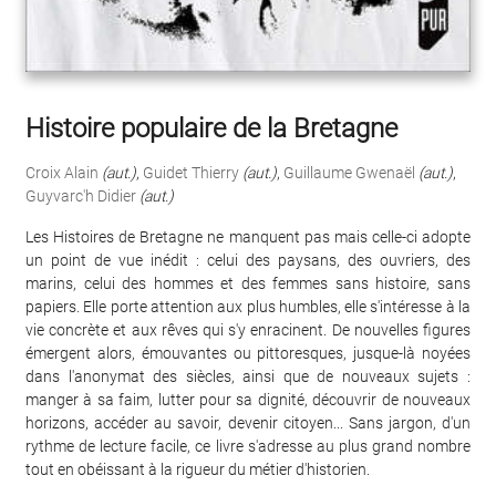
Histoire populaire de la Bretagne
Croix Alain
(aut.)
,
Guidet Thierry
(aut.)
,
Guillaume Gwenaël
(aut.)
,
Guyvarc'h Didier
(aut.)
Les Histoires de Bretagne ne manquent pas mais celle-ci adopte
un point de vue inédit : celui des paysans, des ouvriers, des
marins, celui des hommes et des femmes sans histoire, sans
papiers. Elle porte attention aux plus humbles, elle s'intéresse à la
vie concrète et aux rêves qui s'y enracinent. De nouvelles figures
émergent alors, émouvantes ou pittoresques, jusque-là noyées
dans l'anonymat des siècles, ainsi que de nouveaux sujets :
manger à sa faim, lutter pour sa dignité, découvrir de nouveaux
horizons, accéder au savoir, devenir citoyen... Sans jargon, d'un
rythme de lecture facile, ce livre s'adresse au plus grand nombre
tout en obéissant à la rigueur du métier d'historien.