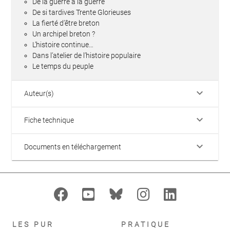
De la guerre à la guerre
De si tardives Trente Glorieuses
La fierté d’être breton
Un archipel breton ?
L’histoire continue…
Dans l’atelier de l’histoire populaire
Le temps du peuple
keyboard_arrow_down
Auteur(s)
keyboard_arrow_down
Fiche technique
keyboard_arrow_down
Documents en téléchargement
LES PUR
PRATIQUE