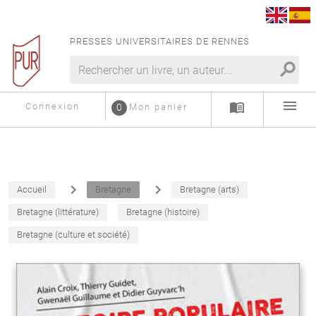
PRESSES UNIVERSITAIRES DE RENNES
search
menu
menu_book
Connexion
0
Mon panier
navigate_next
navigate_next
Accueil
Bretagne
Bretagne (arts)
Bretagne (littérature)
Bretagne (histoire)
Bretagne (culture et société)