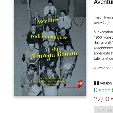
Aventu
Héron Pierr
direction)
à l'exceptio
1960, voire 
l'histoire li
radiophoni
apparente et
talents et d
Avec le souti
Version 
Disponi
22,00 
AJOUTER 