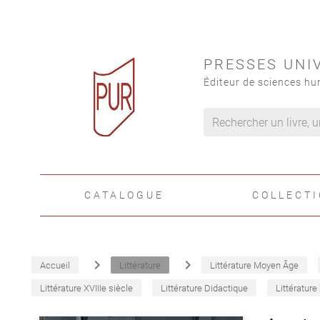
PRESSES UNI
Éditeur de sciences hu
CATALOGUE
COLLECT
navigate_next
navigate_next
Accueil
Littérature
Littérature Moyen Âge
Littérature XVIIIe siècle
Littérature Didactique
Littérature