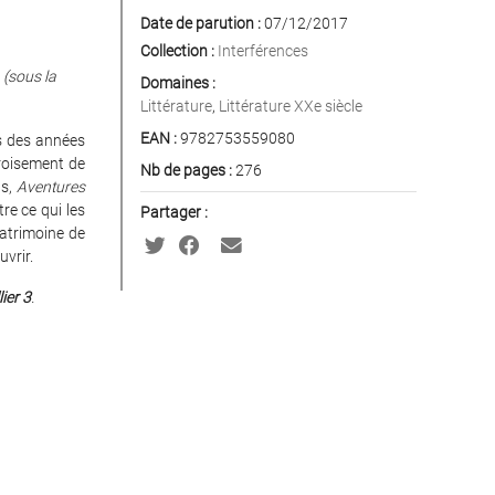
Date de parution :
07/12/2017
Collection :
Interférences
(sous la
Domaines :
Littérature
,
Littérature XXe siècle
EAN :
9782753559080
rs des années
croisement de
Nb de pages :
276
as,
Aventures
re ce qui les
Partager :
patrimoine de
vrir.
ier 3
.