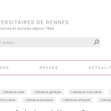
VERSITAIRES DE RENNES
maines et sociales depuis 1984
search
IONS
REVUES
ACTUALI
Littérature orale
Littérature générale
Littérature XXIe siècle
 XIXe siècle
Littérature jeunesse
Littérature Antiquité
Littérat