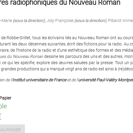
res radiophoniques du Nouveau Roman
e-Marie
(sous la direction)
,
Joly Françoise
(sous la direction)
,
Pibarot Annie
n de Robbe-Grillet, tous les écrivains liés au Nouveau Roman ont au cou
durant les deux décennies suivantes, écrit des fictions pour la radio. Au 
ttéraire, de l'histoire de la radio et d'une esthétique des formes et des médi
ques du Nouveau Roman
dessine les parcours des uns et des autres, mont
 ce qui les spécifie, explore des œuvres saluées par la presse. Tout un 
e grandes productions qui a marqué vingt ans de radio est ainsi à (re)décou
en de l'
Institut universitaire de France
et de l'
université Paul-Valéry Montpell
Papier
ble
€
AU PANIER