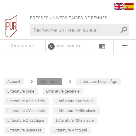
PRESSES UNIVERSITAIRES DE RENNES
search
menu
menu_book
Connexion
0
Mon panier
navigate_next
navigate_next
Accueil
Littérature
Littérature Moyen Âge
Littérature orale
Littérature générale
Littérature XXIe siècle
Littérature XXe siècle
Littérature XVIe siècle
Littérature XVIIIe siècle
Littérature Didactique
Littérature XIXe siècle
Littérature jeunesse
Littérature Antiquité