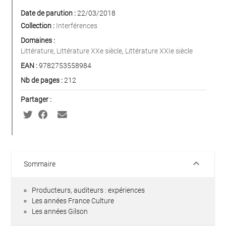
Date de parution :
22/03/2018
Collection :
Interférences
Domaines :
Littérature
,
Littérature XXe siècle
,
Littérature XXIe siècle
EAN :
9782753558984
Nb de pages :
212
Partager :
keyboard_arrow_down
Sommaire
Producteurs, auditeurs : expériences
Les années France Culture
Les années Gilson