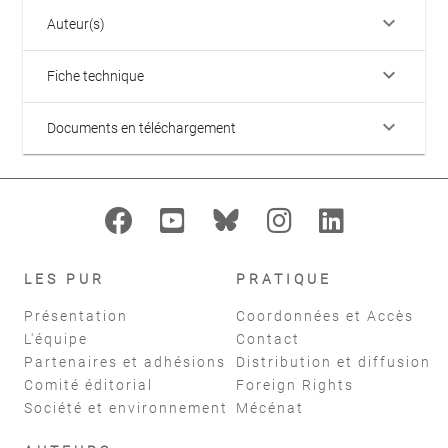
keyboard_arrow_down
Auteur(s)
keyboard_arrow_down
Fiche technique
keyboard_arrow_down
Documents en téléchargement
LES PUR
PRATIQUE
Présentation
Coordonnées et Accès
L'équipe
Contact
Partenaires et adhésions
Distribution et diffusion
Comité éditorial
Foreign Rights
Société et environnement
Mécénat