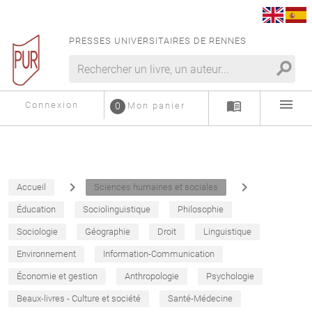
PRESSES UNIVERSITAIRES DE RENNES
search
menu
menu_book
Connexion
0
Mon panier
navigate_next
navigate_next
Accueil
Sciences humaines et sociales
Éducation
Sociolinguistique
Philosophie
Sociologie
Géographie
Droit
Linguistique
Environnement
Information-Communication
Économie et gestion
Anthropologie
Psychologie
Beaux-livres - Culture et société
Santé-Médecine