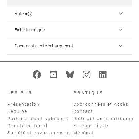
keyboard_arrow_down
Auteur(s)
keyboard_arrow_down
Fiche technique
keyboard_arrow_down
Documents en téléchargement
LES PUR
PRATIQUE
Présentation
Coordonnées et Accès
L'équipe
Contact
Partenaires et adhésions
Distribution et diffusion
Comité éditorial
Foreign Rights
Société et environnement
Mécénat