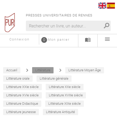
PRESSES UNIVERSITAIRES DE RENNES
search
menu
menu_book
Connexion
0
Mon panier
navigate_next
navigate_next
Accueil
Littérature
Littérature Moyen Âge
Littérature orale
Littérature générale
Littérature XXIe siècle
Littérature XXe siècle
Littérature XVIe siècle
Littérature XVIIIe siècle
Littérature Didactique
Littérature XIXe siècle
Littérature jeunesse
Littérature Antiquité