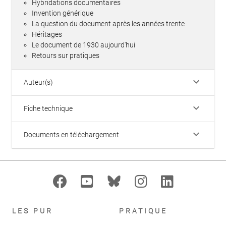
Hybridations documentaires
Invention générique
La question du document après les années trente
Héritages
Le document de 1930 aujourd'hui
Retours sur pratiques
keyboard_arrow_down
Auteur(s)
keyboard_arrow_down
Fiche technique
keyboard_arrow_down
Documents en téléchargement
LES PUR
PRATIQUE