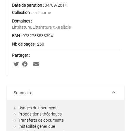
Date de parution :
04/09/2014
Collection :
La Licorne
Domaines :
Littérature
,
Littérature XXe siècle
EAN :
9782753533394
Nb de pages :
268
Partager :
keyboard_arrow_down
Sommaire
Usages du document
Propositions théoriques
Transferts de documents
Instabilité générique