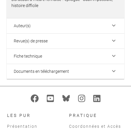
histoire difficile
keyboard_arrow_down
Auteur(s)
keyboard_arrow_down
Revue(s) de presse
keyboard_arrow_down
Fiche technique
keyboard_arrow_down
Documents en téléchargement
LES PUR
PRATIQUE
Présentation
Coordonnées et Accès