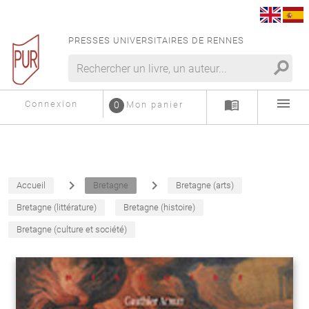
PRESSES UNIVERSITAIRES DE RENNES
search
menu
menu_book
Connexion
0
Mon panier
navigate_next
navigate_next
Accueil
Bretagne
Bretagne (arts)
Bretagne (littérature)
Bretagne (histoire)
Bretagne (culture et société)