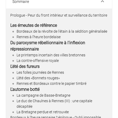
keyboard_arrow_down
Sommaire
Prologue - Peur du front intérieur et surveillance du territoire
Les émeutes de référence
Bordeaux de la révolte de l'étain à la sédition généralisée
Rennes à l'heure bordelaise
Du paroxysme rébellionnaire à l'inflexion
répressionnaire
Le printemps incertain des villes bretonnes
La contre-offensive royale
L'été des fureurs
Les folles journées de Rennes
L'été des «Bonnets rouges»
Rennes et Bordeaux contre le papier timbré
L'automne botté
La campagne de Basse-Bretagne
Le duc de Chaulnes à Rennes (III) : une capitale
décapitée
La Bretagne perdue et retrouvée
Bordeaux à l'heure rennaise ? épilogue ­- Oubli impossible,