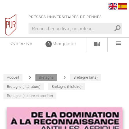
PRESSES UNIVERSITAIRES DE RENNES
search
menu
menu_book
Connexion
0
Mon panier
navigate_next
navigate_next
Accueil
Bretagne
Bretagne (arts)
Bretagne (littérature)
Bretagne (histoire)
Bretagne (culture et société)