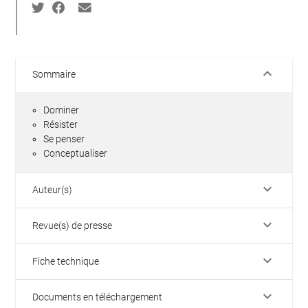
keyboard_arrow_down
Sommaire
Dominer
Résister
Se penser
Conceptualiser
keyboard_arrow_down
Auteur(s)
keyboard_arrow_down
Revue(s) de presse
keyboard_arrow_down
Fiche technique
keyboard_arrow_down
Documents en téléchargement