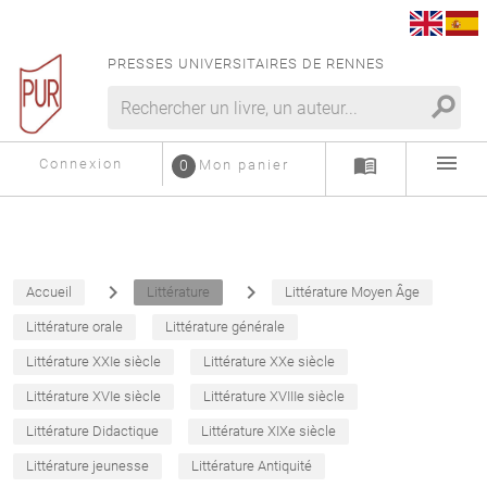
PRESSES UNIVERSITAIRES DE RENNES
search
menu
menu_book
Connexion
0
Mon panier
navigate_next
navigate_next
Accueil
Littérature
Littérature Moyen Âge
Littérature orale
Littérature générale
Littérature XXIe siècle
Littérature XXe siècle
Littérature XVIe siècle
Littérature XVIIIe siècle
Littérature Didactique
Littérature XIXe siècle
Littérature jeunesse
Littérature Antiquité