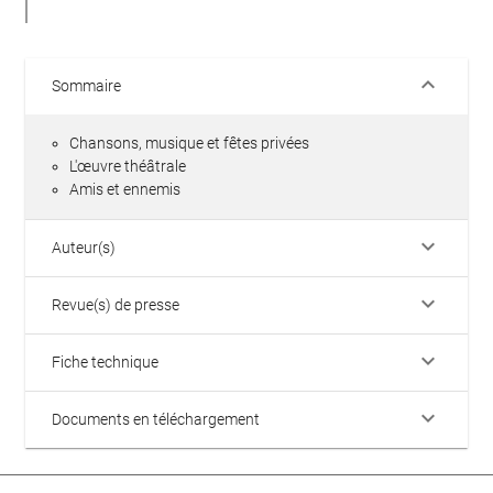
keyboard_arrow_down
Sommaire
Chansons, musique et fêtes privées
L'œuvre théâtrale
Amis et ennemis
keyboard_arrow_down
Auteur(s)
keyboard_arrow_down
Revue(s) de presse
keyboard_arrow_down
Fiche technique
keyboard_arrow_down
Documents en téléchargement